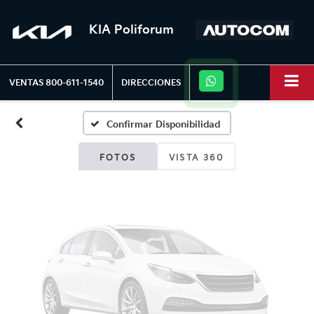
KIA Poliforum
Fotos No
Disponibles
VENTAS
800-611-1540
DIRECCIONES
Confirmar Disponibilidad
Por favor, revise luego
FOTOS
VISTA 360