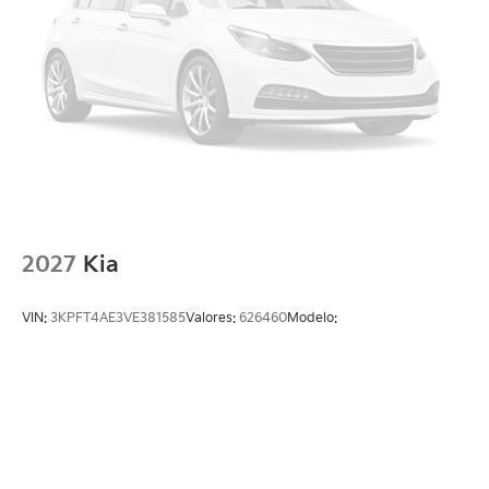
2027
Kia
VIN:
3KPFT4AE3VE381585
Valores:
626460
Modelo: