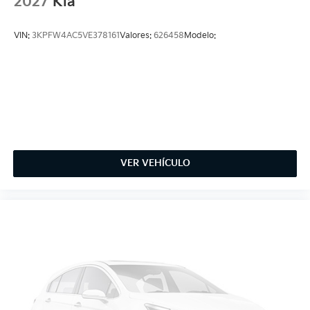
2027
Kia
VIN:
3KPFW4AC5VE378161
Valores:
626458
Modelo:
VER VEHÍCULO