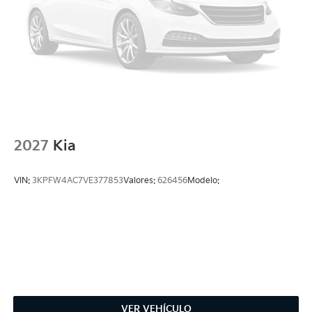
2027
Kia
VIN:
3KPFW4AC7VE377853
Valores:
626456
Modelo:
VER VEHÍCULO