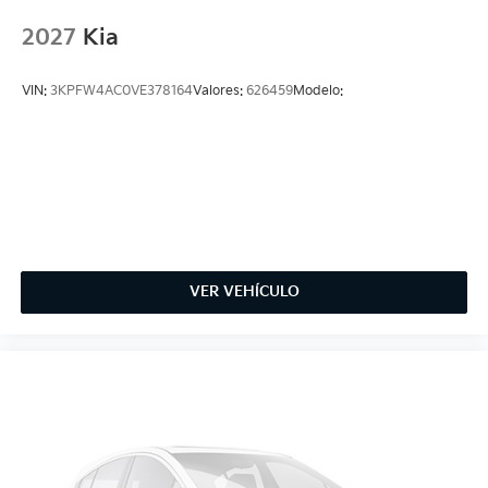
2027
Kia
VIN:
3KPFW4AC0VE378164
Valores:
626459
Modelo:
VER VEHÍCULO