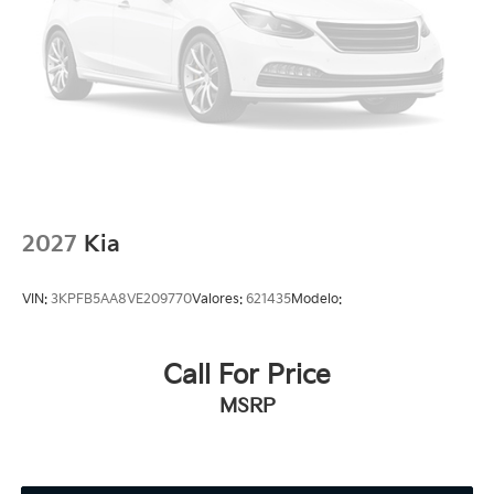
2027
Kia
VIN:
3KPFB5AA8VE209770
Valores:
621435
Modelo:
Call For Price
MSRP