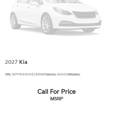
2027
Kia
VIN:
3KPFW4AE4VE289568
Valores:
604435
Modelo:
Call For Price
MSRP