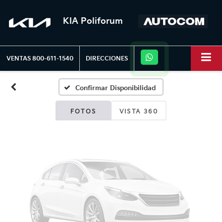
KIA Poliforum
Fotos No
Disponibles
VENTAS
800-611-1540
DIRECCIONES
Confirmar Disponibilidad
Por favor, revise luego
FOTOS
VISTA 360