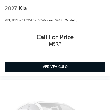
2027
Kia
VIN:
3KPFW4AC2VE375105
Valores:
624857
Modelo:
Call For Price
MSRP
VER VEHÍCULO