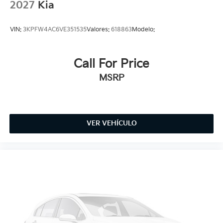
2027
Kia
VIN:
3KPFW4AC6VE351535
Valores:
618863
Modelo:
Call For Price
MSRP
VER VEHÍCULO