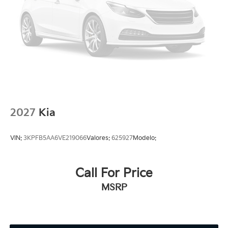
2027
Kia
VIN:
3KPFB5AA6VE219066
Valores:
625927
Modelo:
Call For Price
MSRP