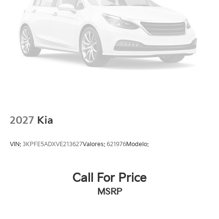
2027
Kia
VIN:
3KPFE5ADXVE213627
Valores:
621976
Modelo:
Call For Price
MSRP