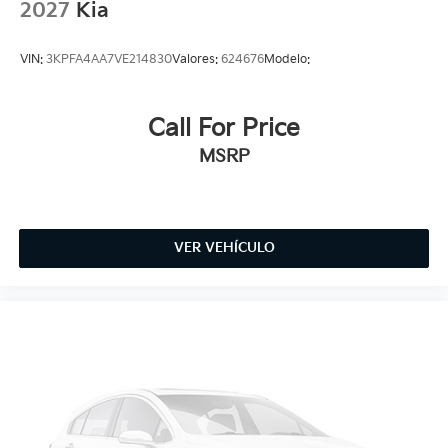
2027
Kia
VIN:
3KPFA4AA7VE214830
Valores:
624676
Modelo:
Call For Price
MSRP
VER VEHÍCULO