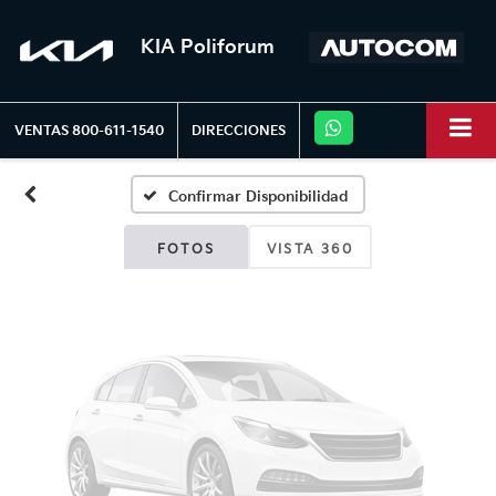
KIA Poliforum
Fotos No
Disponibles
VENTAS
800-611-1540
DIRECCIONES
Confirmar Disponibilidad
Por favor, revise luego
FOTOS
VISTA 360