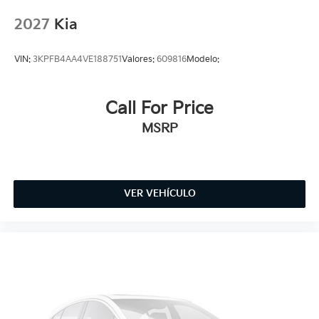
2027
Kia
VIN:
3KPFB4AA4VE188751
Valores:
609816
Modelo:
Call For Price
MSRP
VER VEHÍCULO