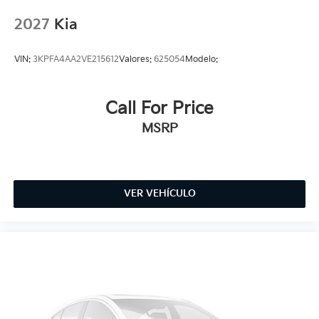
2027
Kia
VIN:
3KPFA4AA2VE215612
Valores:
625054
Modelo:
Call For Price
MSRP
VER VEHÍCULO