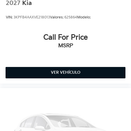
2027
Kia
VIN:
3KPFB4AAXVE218013
Valores:
625864
Modelo:
Call For Price
MSRP
VER VEHÍCULO