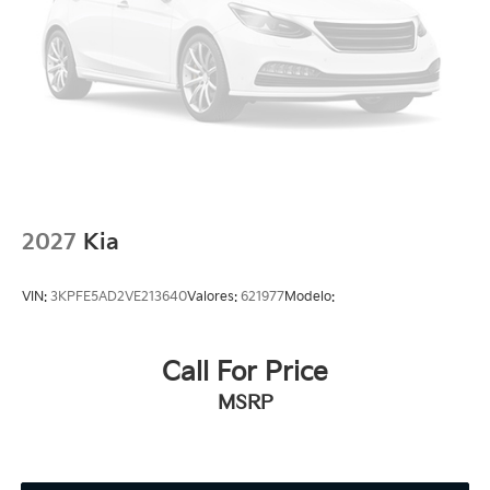
2027
Kia
VIN:
3KPFE5AD2VE213640
Valores:
621977
Modelo:
Call For Price
MSRP