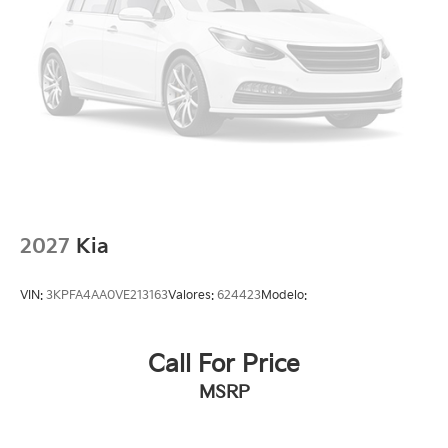
2027
Kia
VIN:
3KPFA4AA0VE213163
Valores:
624423
Modelo:
Call For Price
MSRP