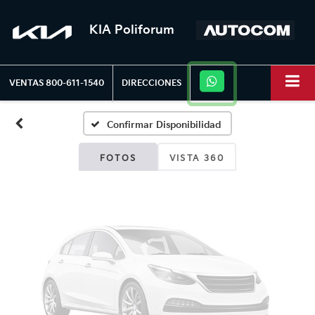
KIA Poliforum
Fotos No
Disponibles
VENTAS
800-611-1540
DIRECCIONES
Confirmar Disponibilidad
Por favor, revise luego
FOTOS
VISTA 360