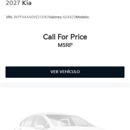
2027
Kia
VIN:
3KPFA4AA0VE213163
Valores:
624423
Modelo:
Call For Price
MSRP
VER VEHÍCULO