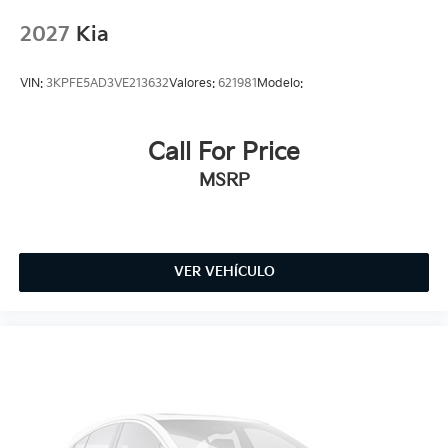
2027
Kia
VIN:
3KPFE5AD3VE213632
Valores:
621981
Modelo:
Call For Price
MSRP
VER VEHÍCULO