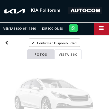
KIA Poliforum
Fotos No
Disponibles
VENTAS
800-611-1540
DIRECCIONES
Confirmar Disponibilidad
Por favor, revise luego
FOTOS
VISTA 360