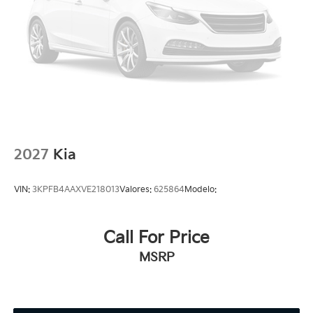
2027
Kia
VIN:
3KPFB4AAXVE218013
Valores:
625864
Modelo:
Call For Price
MSRP