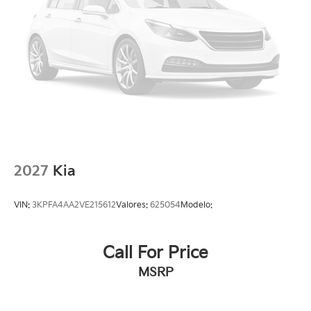
2027
Kia
VIN:
3KPFA4AA2VE215612
Valores:
625054
Modelo:
Call For Price
MSRP