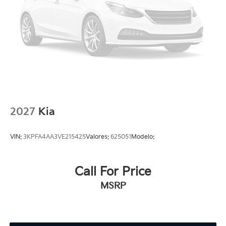
2027
Kia
VIN:
3KPFA4AA3VE215425
Valores:
625051
Modelo:
Call For Price
MSRP