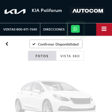
KIA Poliforum
Fotos No
Disponibles
VENTAS
800-611-1540
DIRECCIONES
Confirmar Disponibilidad
Por favor, revise luego
FOTOS
VISTA 360