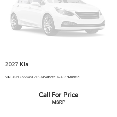
2027
Kia
VIN:
3KPFC5AA4VE211934
Valores:
624367
Modelo:
Call For Price
MSRP