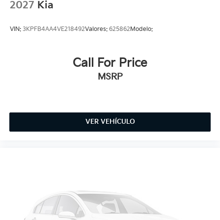
2027
Kia
VIN:
3KPFB4AA4VE218492
Valores:
625862
Modelo:
Call For Price
MSRP
VER VEHÍCULO