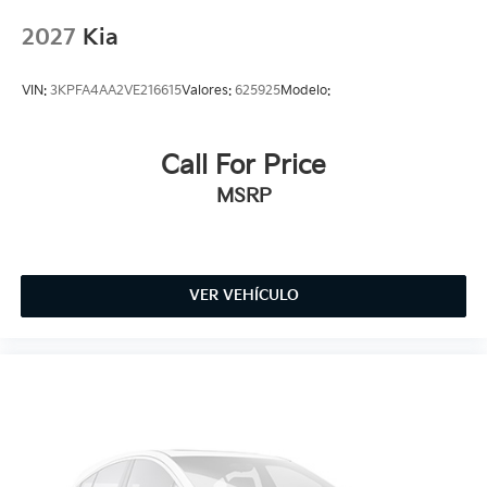
2027
Kia
VIN:
3KPFA4AA2VE216615
Valores:
625925
Modelo:
Call For Price
MSRP
VER VEHÍCULO