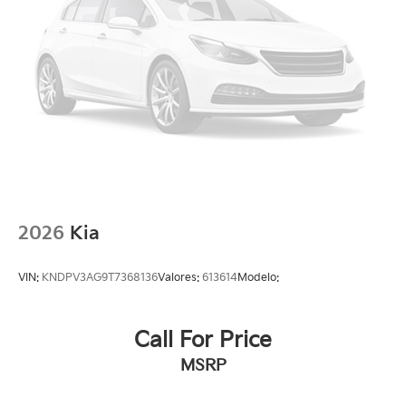
2026
Kia
VIN:
KNDPV3AG9T7368136
Valores:
613614
Modelo:
Call For Price
MSRP