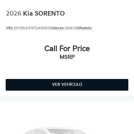
2026
Kia SORENTO
VIN:
5XYRK4JF6TG455610
Valores:
608135
Modelo:
Call For Price
MSRP
VER VEHÍCULO