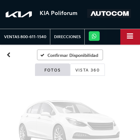
KIA Poliforum
Fotos No
Disponibles
VENTAS
800-611-1540
DIRECCIONES
Confirmar Disponibilidad
Por favor, revise luego
FOTOS
VISTA 360