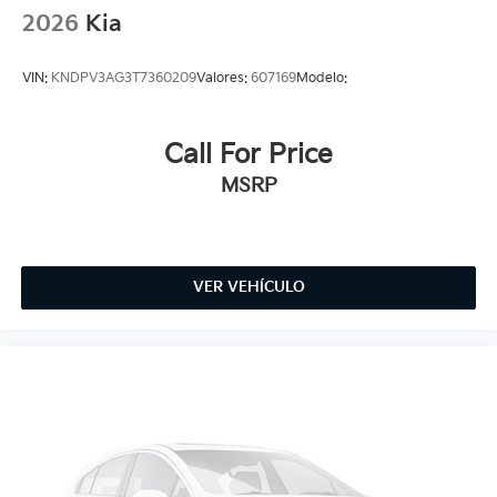
2026
Kia
VIN:
KNDPV3AG3T7360209
Valores:
607169
Modelo:
Call For Price
MSRP
VER VEHÍCULO