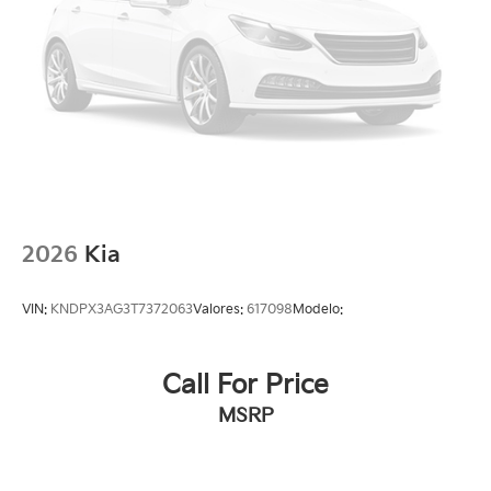
2026
Kia
VIN:
KNDPX3AG3T7372063
Valores:
617098
Modelo:
Call For Price
MSRP