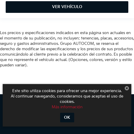
VER VEHÍCULO
Los precios y especificaciones indicados en esta página son actuales en
el momento de su publicación, no incluyen: tenencias, placas, accesorios,
seguro y gastos administrativos. Grupo AUTOCOM, se reserva el
derecho de modificar las especificaciones y los precios de sus productos
comunicándolo al cliente previo a la celebración del contrato. Es posible
que no represente el vehículo actual. (Opciones, colores, versión y estilo
pueden variar).
Este sitio utiliza cookies para ofrecer una mejor experiencia.
Al continuar navegando, consideramos que aceptas el uso de
cookies.
Más información
Derechos de autor © 2026
por
DealerOn
|
Mapa del sitio
|
Aviso de
Privacidad
| KIA Poliforum
|
Blvd. Adolfo López Mateos 1816. El Mirador
OK
Oriental,
León,
Guanajuato,
México
37500
| Ventas:
800-611-1540