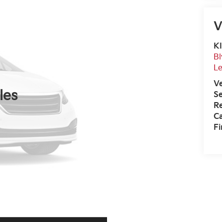
V
K
Bl
L
V
les
Se
R
Ca
F