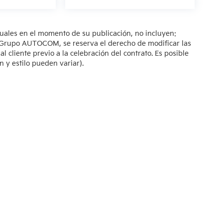
tuales en el momento de su publicación, no incluyen:
s. Grupo AUTOCOM, se reserva el derecho de modificar las
 cliente previo a la celebración del contrato. Es posible
n y estilo pueden variar).
so de Privacidad
| KIA Poliforum
|
Blvd. Adolfo López Mateos 1816. El Mirador O