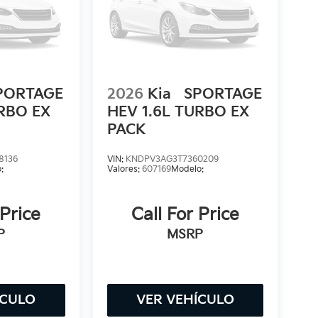
PORTAGE
2026
Kia
SPORTAGE
URBO EX
HEV 1.6L TURBO EX
PACK
8136
VIN:
KNDPV3AG3T7360209
:
Valores:
607169
Modelo:
 Price
Call For Price
P
MSRP
ÍCULO
VER VEHÍCULO