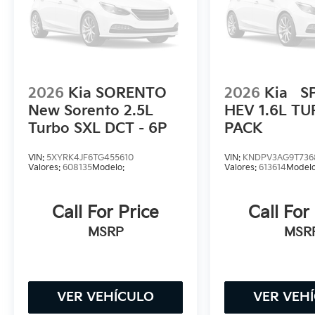
2026
Kia SORENTO
2026
Kia
S
New Sorento 2.5L
HEV 1.6L T
Turbo SXL DCT - 6P
PACK
VIN:
5XYRK4JF6TG455610
VIN:
KNDPV3AG9T736
Valores:
608135
Modelo:
Valores:
613614
Modelo
Call For Price
Call For
MSRP
MSR
VER VEHÍCULO
VER VEH