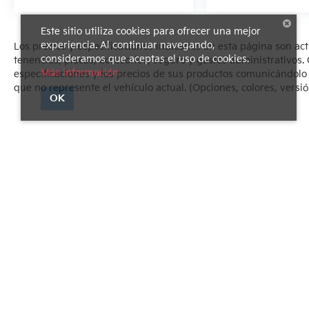
Este sitio utiliza cookies para ofrecer una mejor
experiencia. Al continuar navegando,
Los precios y especificaciones indicados en esta página son ac
consideramos que aceptas el uso de cookies.
tenencias, placas, accesorios, seguro y gastos administrativo
Más información
especificaciones y los precios de sus productos comunicándolo al
que no represente el vehículo actual. (Opciones, colores, versió
OK
Derechos de autor © 2026
por
DealerOn
|
Mapa del sitio
|
Avi
1540