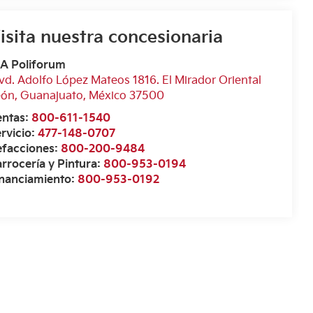
isita nuestra concesionaria
IA Poliforum
vd. Adolfo López Mateos 1816. El Mirador Oriental
eón
,
Guanajuato
, México
37500
entas:
800-611-1540
rvicio:
477-148-0707
efacciones:
800-200-9484
rrocería y Pintura:
800-953-0194
inanciamiento:
800-953-0192