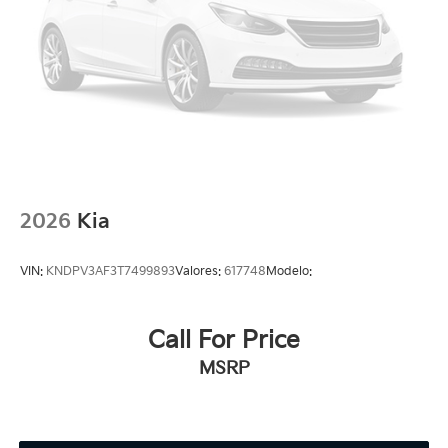
2026
Kia
VIN:
KNDPV3AF3T7499893
Valores:
617748
Modelo:
Call For Price
MSRP