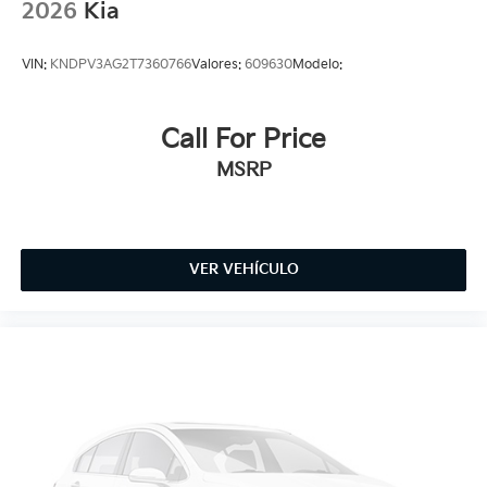
2026
Kia
VIN:
KNDPV3AG2T7360766
Valores:
609630
Modelo:
Call For Price
MSRP
VER VEHÍCULO