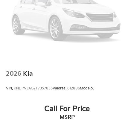
2026
Kia
VIN:
KNDPV3AG2T7357835
Valores:
612886
Modelo:
Call For Price
MSRP