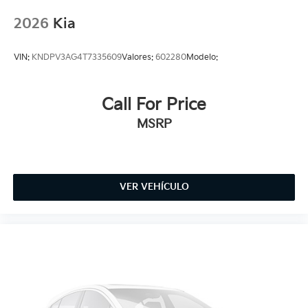
2026
Kia
VIN:
KNDPV3AG4T7335609
Valores:
602280
Modelo:
Call For Price
MSRP
VER VEHÍCULO