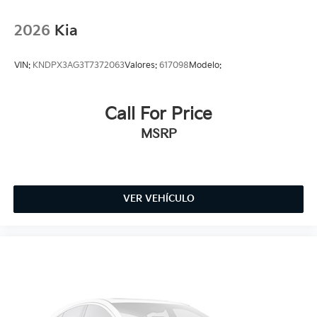
2026
Kia
VIN:
KNDPX3AG3T7372063
Valores:
617098
Modelo:
Call For Price
MSRP
VER VEHÍCULO