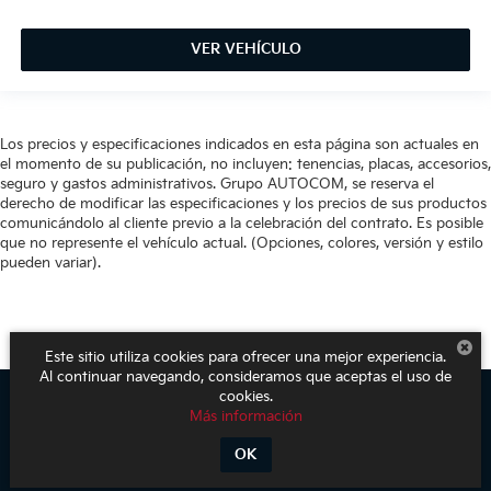
VER VEHÍCULO
Los precios y especificaciones indicados en esta página son actuales en
el momento de su publicación, no incluyen: tenencias, placas, accesorios,
seguro y gastos administrativos. Grupo AUTOCOM, se reserva el
derecho de modificar las especificaciones y los precios de sus productos
comunicándolo al cliente previo a la celebración del contrato. Es posible
que no represente el vehículo actual. (Opciones, colores, versión y estilo
pueden variar).
Este sitio utiliza cookies para ofrecer una mejor experiencia.
Al continuar navegando, consideramos que aceptas el uso de
cookies.
Más información
Derechos de autor © 2026
por
DealerOn
|
Mapa del sitio
|
Aviso de
Privacidad
| KIA Poliforum
|
Blvd. Adolfo López Mateos 1816. El Mirador
OK
Oriental,
León,
Guanajuato,
México
37500
| Ventas:
800-611-1540