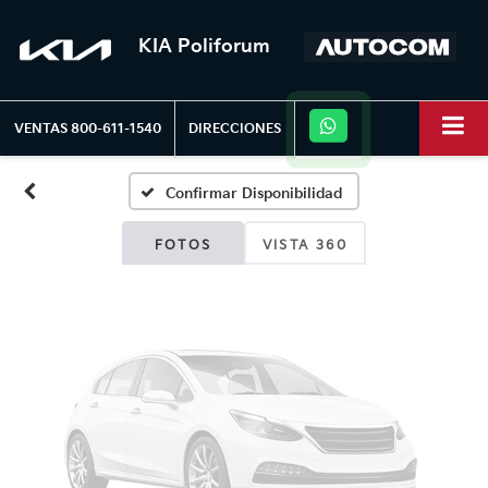
KIA Poliforum
Fotos No
Disponibles
VENTAS
800-611-1540
DIRECCIONES
Confirmar Disponibilidad
Por favor, revise luego
FOTOS
VISTA 360