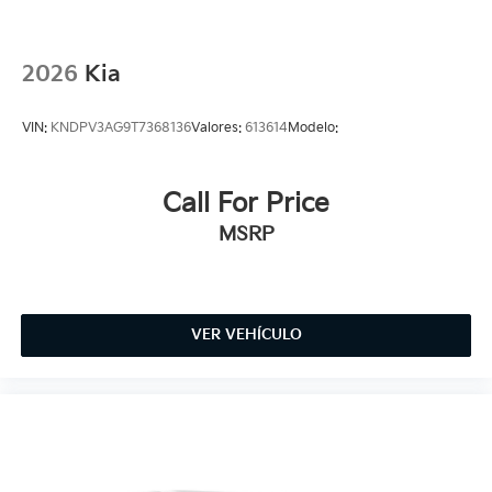
2026
Kia
VIN:
KNDPV3AG9T7368136
Valores:
613614
Modelo:
Call For Price
MSRP
VER VEHÍCULO