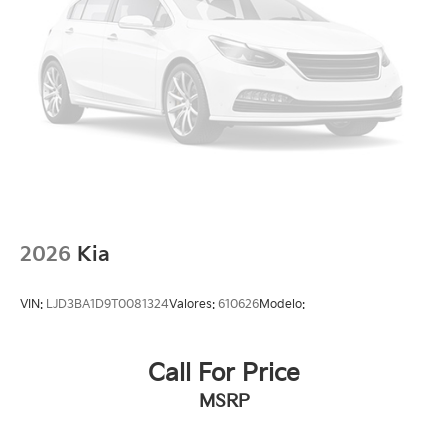
2026
Kia
VIN:
LJD3BA1D9T0081324
Valores:
610626
Modelo:
Call For Price
MSRP