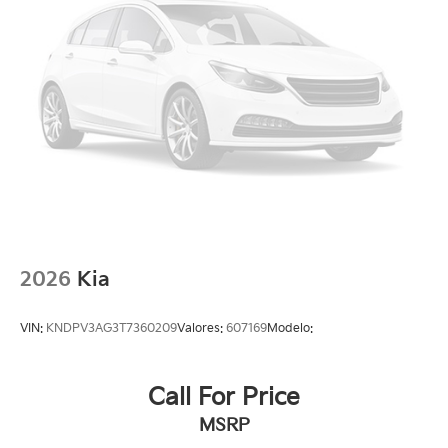
2026
Kia
VIN:
KNDPV3AG3T7360209
Valores:
607169
Modelo:
Call For Price
MSRP