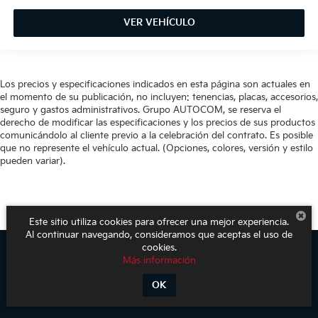
VER VEHÍCULO
Los precios y especificaciones indicados en esta página son actuales en
el momento de su publicación, no incluyen: tenencias, placas, accesorios,
seguro y gastos administrativos. Grupo AUTOCOM, se reserva el
derecho de modificar las especificaciones y los precios de sus productos
comunicándolo al cliente previo a la celebración del contrato. Es posible
que no represente el vehículo actual. (Opciones, colores, versión y estilo
pueden variar).
Este sitio utiliza cookies para ofrecer una mejor experiencia.
Al continuar navegando, consideramos que aceptas el uso de
cookies.
Más información
Derechos de autor © 2026
por
DealerOn
|
Mapa del sitio
|
Aviso de
Privacidad
| KIA Poliforum
|
Blvd. Adolfo López Mateos 1816. El Mirador
OK
Oriental,
León,
Guanajuato,
México
37500
| Ventas:
800-611-1540