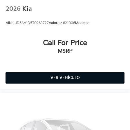
2026
Kia
VIN:
LJD5AA1D5T0263727
Valores:
621006
Modelo:
Call For Price
MSRP
VER VEHÍCULO