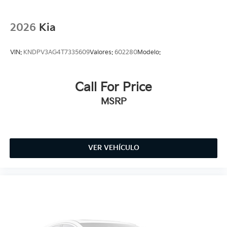
2026
Kia
VIN:
KNDPV3AG4T7335609
Valores:
602280
Modelo:
Call For Price
MSRP
VER VEHÍCULO