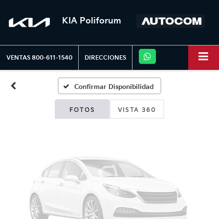
KIA Poliforum
Fotos No
Disponibles
VENTAS
800-611-1540
DIRECCIONES
Confirmar Disponibilidad
Por favor, revise luego
FOTOS
VISTA 360