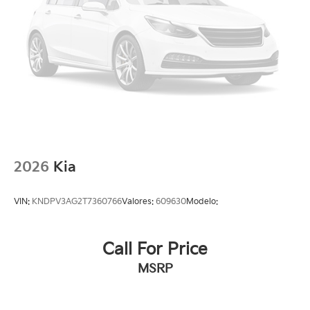
2026
Kia
VIN:
KNDPV3AG2T7360766
Valores:
609630
Modelo:
Call For Price
MSRP