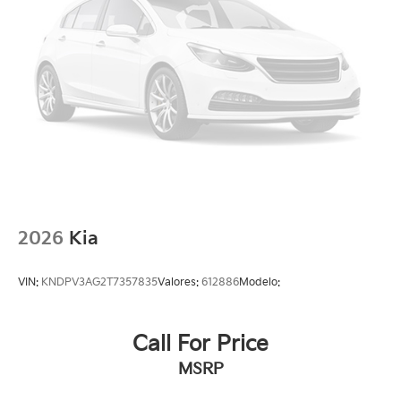
2026
Kia
VIN:
KNDPV3AG2T7357835
Valores:
612886
Modelo:
Call For Price
MSRP