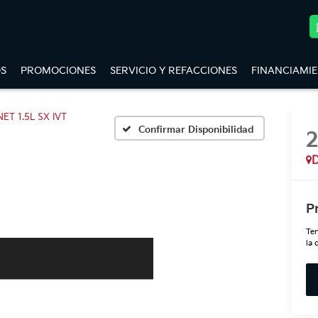
S
PROMOCIONES
SERVICIO Y REFACCIONES
FINANCIAMI
ET 1.5L SX IVT
Confirmar Disponibilidad
D
P
Ten
la 