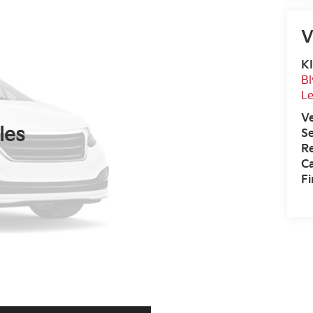
V
KI
Bl
L
V
les
Se
R
Ca
F