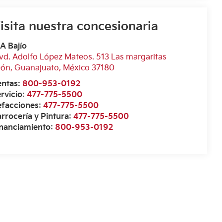
isita nuestra concesionaria
A Bajío
vd. Adolfo López Mateos. 513 Las margaritas
eón
,
Guanajuato
, México
37180
entas:
800-953-0192
rvicio:
477-775-5500
efacciones:
477-775-5500
rrocería y Pintura:
477-775-5500
inanciamiento:
800-953-0192