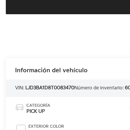
Información del vehículo
VIN:
LJD3BA1D8T0083470
Número de inventario:
6
CATEGORÍA
PICK UP
EXTERIOR COLOR