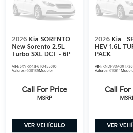
2026
Kia SORENTO
2026
Kia
S
New Sorento 2.5L
HEV 1.6L T
Turbo SXL DCT - 6P
PACK
VIN:
5XYRK4JF6TG455610
VIN:
KNDPV3AG9T736
Valores:
608135
Modelo:
Valores:
613614
Modelo
Call For Price
Call For
MSRP
MSR
VER VEHÍCULO
VER VEH