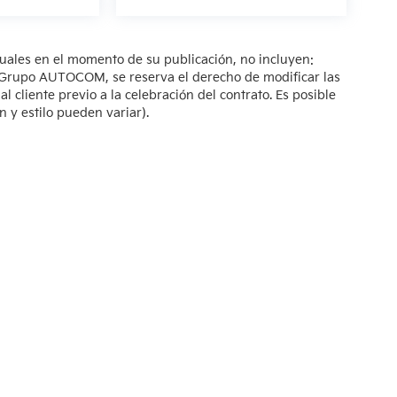
tuales en el momento de su publicación, no incluyen:
s. Grupo AUTOCOM, se reserva el derecho de modificar las
 cliente previo a la celebración del contrato. Es posible
n y estilo pueden variar).
so de Privacidad
| KIA Poliforum
|
Blvd. Adolfo López Mateos 1816. El Mirador O