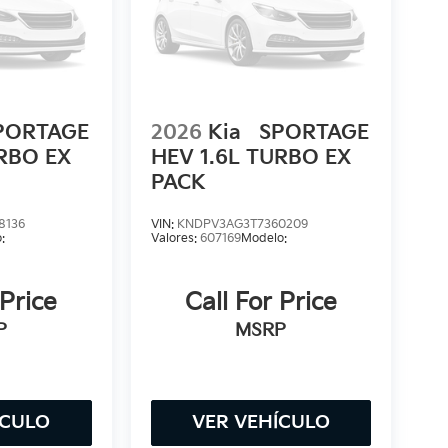
PORTAGE
2026
Kia
SPORTAGE
URBO EX
HEV 1.6L TURBO EX
PACK
8136
VIN:
KNDPV3AG3T7360209
:
Valores:
607169
Modelo:
 Price
Call For Price
P
MSRP
ÍCULO
VER VEHÍCULO