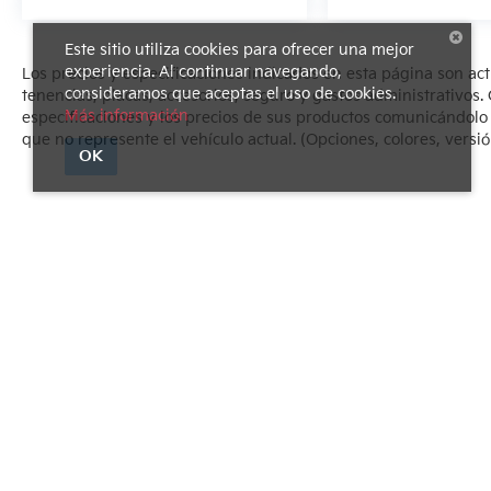
Este sitio utiliza cookies para ofrecer una mejor
experiencia. Al continuar navegando,
Los precios y especificaciones indicados en esta página son ac
consideramos que aceptas el uso de cookies.
tenencias, placas, accesorios, seguro y gastos administrativo
Más información
especificaciones y los precios de sus productos comunicándolo al
que no represente el vehículo actual. (Opciones, colores, versió
OK
Derechos de autor © 2026
por
DealerOn
|
Mapa del sitio
|
Avi
1540