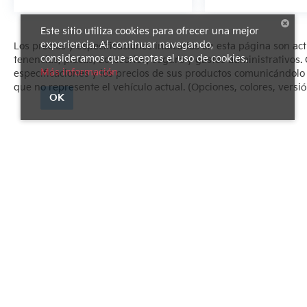
Este sitio utiliza cookies para ofrecer una mejor
experiencia. Al continuar navegando,
Los precios y especificaciones indicados en esta página son ac
consideramos que aceptas el uso de cookies.
tenencias, placas, accesorios, seguro y gastos administrativo
Más información
especificaciones y los precios de sus productos comunicándolo al
que no represente el vehículo actual. (Opciones, colores, versió
OK
Derechos de autor © 2026
por
DealerOn
|
Mapa del sitio
|
Avi
1540