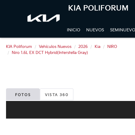
KIA POLIFORUM
INICIO
NUEVOS
SEMINUEVO
KIA Poliforum
Vehículos Nuevos
2026
Kia
NIRO
Niro 1.6L EX DCT Hybrid(Interstella Gray)
FOTOS
VISTA 360