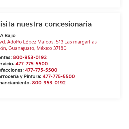
isita nuestra concesionaria
A Bajío
vd. Adolfo López Mateos. 513 Las margaritas
eón
,
Guanajuato
, México
37180
entas:
800-953-0192
rvicio:
477-775-5500
efacciones:
477-775-5500
rrocería y Pintura:
477-775-5500
inanciamiento:
800-953-0192