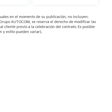
tuales en el momento de su publicación, no incluyen:
s. Grupo AUTOCOM, se reserva el derecho de modificar las
 cliente previo a la celebración del contrato. Es posible
n y estilo pueden variar).
so de Privacidad
| KIA Poliforum
|
Blvd. Adolfo López Mateos 1816. El Mirador O