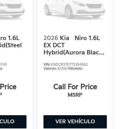
ro 1.6L
2026
Kia
Niro 1.6L
id(Steel
EX DCT
Hybrid(Aurora Black
Pearl)
0745
VIN:
KNDCR3TE7T5354942
o:
Valores:
612924
Modelo:
 Price
Call For Price
P
MSRP
ÍCULO
VER VEHÍCULO