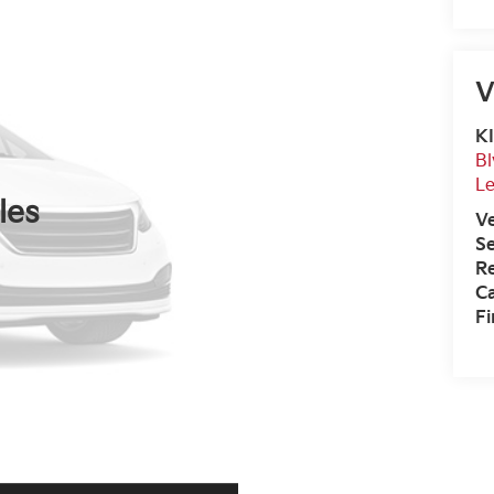
V
KI
Bl
L
les
V
Se
R
Ca
F