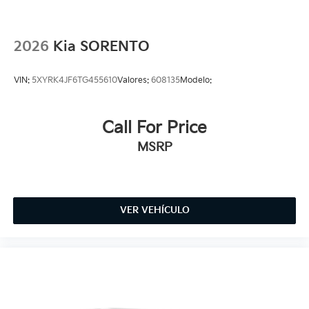
2026
Kia SORENTO
VIN:
5XYRK4JF6TG455610
Valores:
608135
Modelo:
Call For Price
MSRP
VER VEHÍCULO