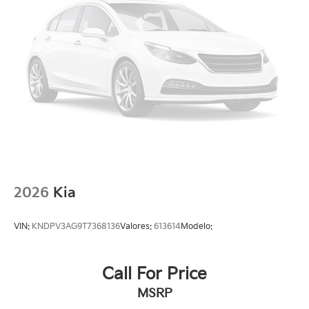
2026
Kia
VIN:
KNDPV3AG9T7368136
Valores:
613614
Modelo:
Call For Price
MSRP