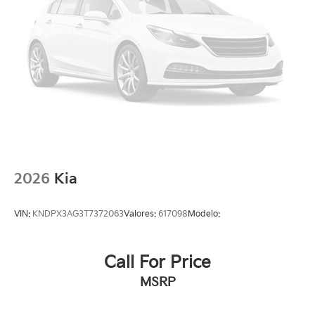
2026
Kia
VIN:
KNDPX3AG3T7372063
Valores:
617098
Modelo:
Call For Price
MSRP