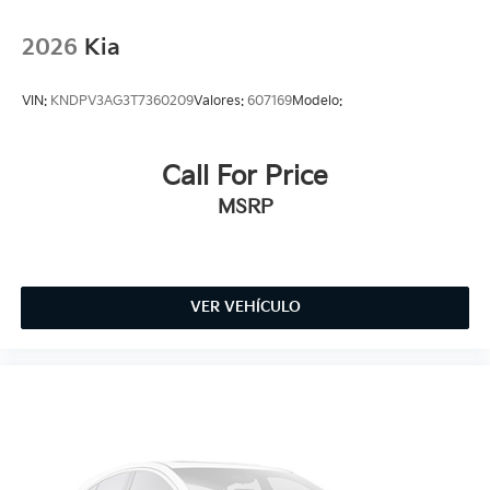
2026
Kia
VIN:
KNDPV3AG3T7360209
Valores:
607169
Modelo:
Call For Price
MSRP
VER VEHÍCULO