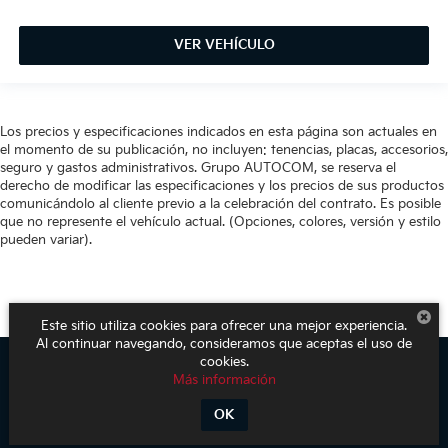
VER VEHÍCULO
Los precios y especificaciones indicados en esta página son actuales en
el momento de su publicación, no incluyen: tenencias, placas, accesorios,
seguro y gastos administrativos. Grupo AUTOCOM, se reserva el
derecho de modificar las especificaciones y los precios de sus productos
comunicándolo al cliente previo a la celebración del contrato. Es posible
que no represente el vehículo actual. (Opciones, colores, versión y estilo
pueden variar).
Este sitio utiliza cookies para ofrecer una mejor experiencia.
Al continuar navegando, consideramos que aceptas el uso de
cookies.
Más información
Derechos de autor © 2026
por
DealerOn
|
Mapa del sitio
|
Aviso de
Privacidad
| KIA Poliforum
|
Blvd. Adolfo López Mateos 1816. El Mirador
OK
Oriental,
León,
Guanajuato,
México
37500
| Ventas:
800-611-1540