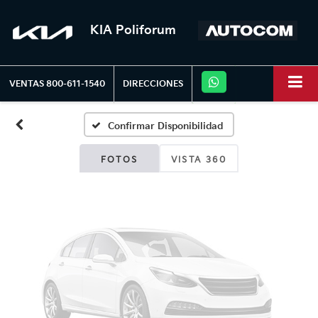
KIA Poliforum
Fotos No
Disponibles
VENTAS
800-611-1540
DIRECCIONES
Confirmar Disponibilidad
Por favor, revise luego
FOTOS
VISTA 360