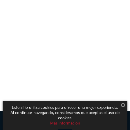
Este sitio utiliza cookies para ofrecer una mejor experiencia.
Al continuar navegando, consideramos que aceptas el uso de
cookies.
Más información
Derechos de autor © 2026
por
DealerOn
|
Mapa del sitio
|
Aviso de