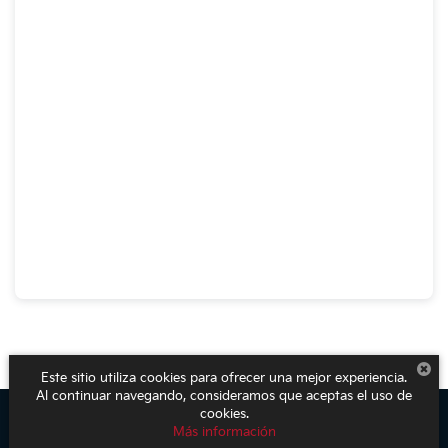
Este sitio utiliza cookies para ofrecer una mejor experiencia.
Al continuar navegando, consideramos que aceptas el uso de
cookies.
Más información
Derechos de autor © 2026
por
DealerOn
|
Mapa del sitio
|
Aviso de