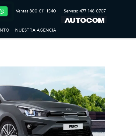
Ventas
800-611-1540
Servicio
477-148-0707
ENTO
NUESTRA AGENCIA