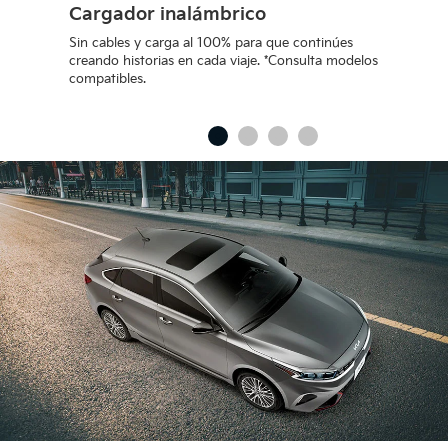
Cargador inalámbrico
Sin cables y carga al 100% para que continúes
T
creando historias en cada viaje. *Consulta modelos
c
compatibles.
c