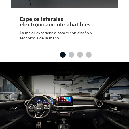
Espejos laterales
electrónicamente abatibles.
D
f
La mejor experiencia para ti con diseño y
l
tecnología de la mano.