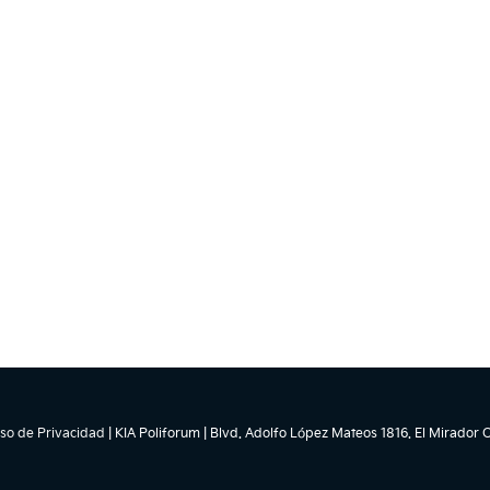
so de Privacidad
| KIA Poliforum
|
Blvd. Adolfo López Mateos 1816. El Mirador O