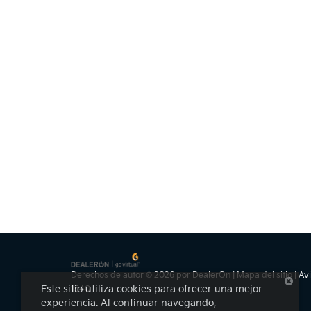
Derechos de autor © 2026
por
DealerOn
|
Mapa del sitio
|
Avi
Este sitio utiliza cookies para ofrecer una mejor
1540
experiencia. Al continuar navegando,