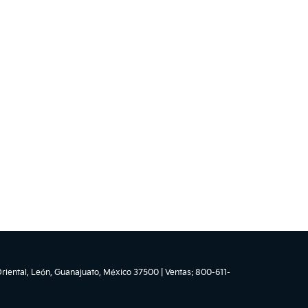
riental,
León,
Guanajuato,
México
37500
| Ventas:
800-611-