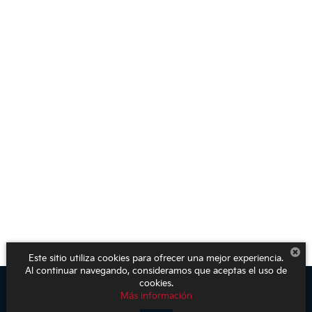
Este sitio utiliza cookies para ofrecer una mejor experiencia.
Al continuar navegando, consideramos que aceptas el uso de
cookies.
Más información
Derechos de autor © 2026
por
DealerOn
|
Mapa del sitio
|
Aviso de