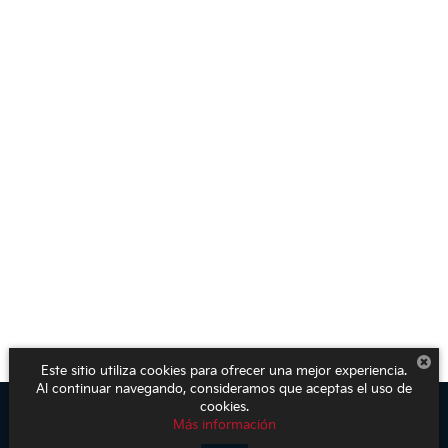
Este sitio utiliza cookies para ofrecer una mejor experiencia.
Al continuar navegando, consideramos que aceptas el uso de
cookies.
Más información
Derechos de autor © 2026
por
DealerOn
|
Mapa del sitio
|
Aviso de