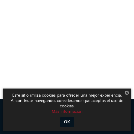
Este sitio utiliza cookies para ofrecer una mejor experiencia.
Al continuar navegando, consideramos que aceptas el uso de
cookies.
Más información
Derechos de autor © 2026
por
DealerOn
|
Mapa del sitio
|
Aviso de
Privacidad
| KIA Poliforum
|
Blvd. Adolfo López Mateos 1816. El Mirador
OK
Oriental,
León,
Guanajuato,
México
37500
| Ventas:
800-611-1540