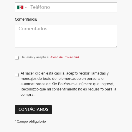
Comentarios:
He
He leído y acepto el
Aviso de Privacidad
leído
y
acepto
Al hacer clic en esta casilla, acepto recibir llamadas y
el
mensajes de texto de telemercadeo en persona o
<a
automatizados de KIA Poliforum al número que ingresé.
href='/privacy.aspx'
Reconozco que mi consentimiento no es requesito para la
target='_blank'>Aviso
compra.
de
Privacidad</a>
CONTÁCTANOS
* Campo obligatorio