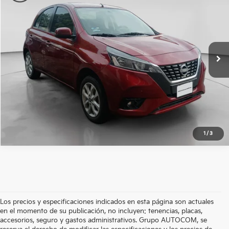
Nissan Autocom Zamora
VIN:
3N1CK3CE6PL231081
Valores:
481387
Precio:
$235,500
36,506 km
Ext.
Int.
Reservado
OBTÉN UNA COTIZACIÓN
OBTÉN FINANCIAMIENTO
CLICK TO CALL
1
/
3
Los precios y especificaciones indicados en esta página son actuales
en el momento de su publicación, no incluyen: tenencias, placas,
accesorios, seguro y gastos administrativos. Grupo AUTOCOM, se