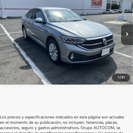
Nissan Autocom Zamora
Precio:
$331,300
VIN:
3VWHP6BU3NM016874
Valores:
616850
87,327 km
Ext.
Int.
Disponible
OBTÉN UNA COTIZACIÓN
OBTÉN FINANCIAMIENTO
CLICK TO CALL
1
/
31
Los precios y especificaciones indicados en esta página son actuales
en el momento de su publicación, no incluyen: tenencias, placas,
accesorios, seguro y gastos administrativos. Grupo AUTOCOM, se