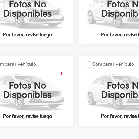
Fotos No
Fotos 
COTIZACIÓN
COTIZACI
Poliforum
KIA Poliforum
Disponibles
Disponib
KPFA4AA0VE213647
Valores:
624870
VIN:
3KPFA4AA2VE215612
Valo
Ext.
Int.
nible
Disponible
Por favor, revise luego
Por favor, revise
mparar vehículo
Comparar vehículo
:
Llámanos Para Obtener el Precio
Precio:
Llámanos Para Obte
Kia
K3 L A/T Sedan
2027
Kia
K3 L A/T Se
OBTÉN UNA
OBTÉN UN
Fotos No
Fotos 
COTIZACIÓN
COTIZACI
Poliforum
KIA Poliforum
Disponibles
Disponib
KPFA4AA5VE217354
Valores:
625358
VIN:
3KPFA4AA1VE217237
Valo
Ext.
Int.
nible
Reservado
Por favor, revise luego
Por favor, revise