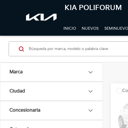
KIA POLIFORUM
INICIO
NUEVOS
SEMINUEVO
Marca
Co
Ciudad
Precio
2027
Concesionaria
KIA 
VIN:
3