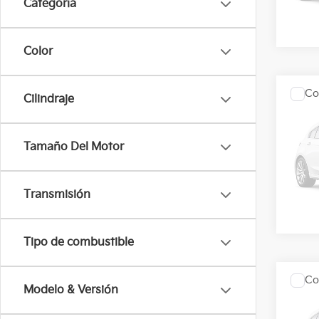
Categoría
Dispo
Color
Co
Precio
Cilindraje
2027
Tamaño Del Motor
KIA 
VIN:
3
Transmisión
Reser
Tipo de combustible
Co
Precio
Modelo & Versión
2027