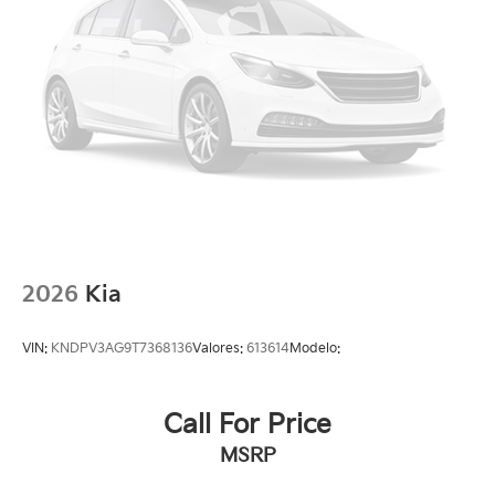
2026
Kia
VIN:
KNDPV3AG9T7368136
Valores:
613614
Modelo:
Call For Price
MSRP