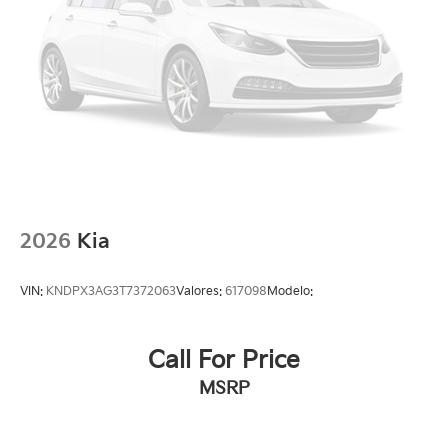
2026
Kia
VIN:
KNDPX3AG3T7372063
Valores:
617098
Modelo:
Call For Price
MSRP