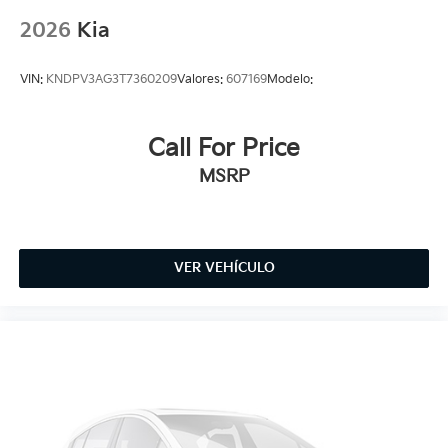
2026
Kia
VIN:
KNDPV3AG3T7360209
Valores:
607169
Modelo:
Call For Price
MSRP
VER VEHÍCULO