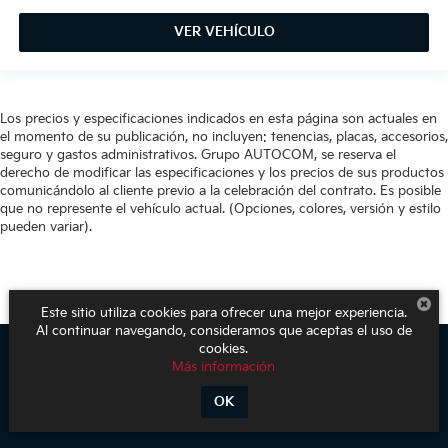
VER VEHÍCULO
Los precios y especificaciones indicados en esta página son actuales en
el momento de su publicación, no incluyen: tenencias, placas, accesorios,
seguro y gastos administrativos. Grupo AUTOCOM, se reserva el
derecho de modificar las especificaciones y los precios de sus productos
comunicándolo al cliente previo a la celebración del contrato. Es posible
que no represente el vehículo actual. (Opciones, colores, versión y estilo
pueden variar).
Este sitio utiliza cookies para ofrecer una mejor experiencia.
Al continuar navegando, consideramos que aceptas el uso de
cookies.
Más información
Derechos de autor © 2026
por
DealerOn
|
Mapa del sitio
|
Aviso de
Privacidad
| KIA Poliforum
|
Blvd. Adolfo López Mateos 1816. El Mirador
OK
Oriental,
León,
Guanajuato,
México
37500
| Ventas:
800-611-1540