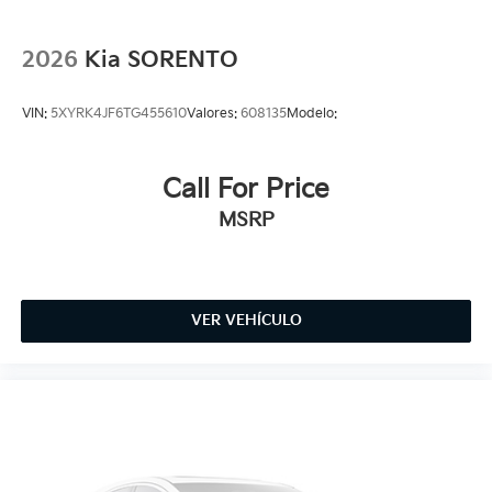
2026
Kia SORENTO
VIN:
5XYRK4JF6TG455610
Valores:
608135
Modelo:
Call For Price
MSRP
VER VEHÍCULO