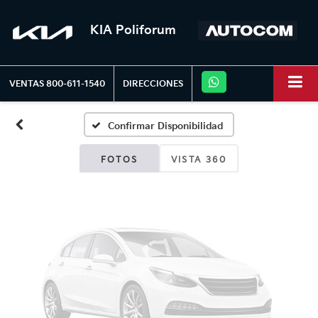
KIA Poliforum
Fotos No
Disponibles
VENTAS
800-611-1540
DIRECCIONES
Confirmar Disponibilidad
Por favor, revise luego
FOTOS
VISTA 360